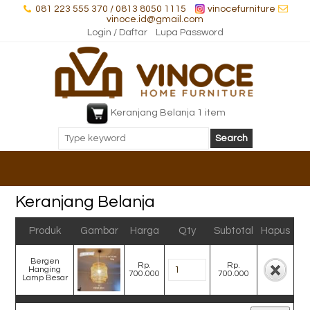
081 223 555 370 / 0813 8050 1115
vinocefurniture
vinoce.id@gmail.com
Login / Daftar
Lupa Password
Keranjang Belanja 1 item
Keranjang Belanja
Produk
Gambar
Harga
Qty
Subtotal
Hapus
Bergen
Rp.
Rp.
Hanging
700.000
700.000
Lamp Besar